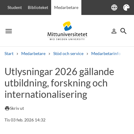
language
Student
Biblioteket
Medarbetare
Language
Tema
menu
search
person_outline
Meny
Logga in
Sök
Start
Medarbetare
Stöd och service
Medarbetarinfo
Ut
Sök
Utlysningar 2026 gällande
Andra söktjänster
utbildning, forskning och
Kurser och program
Kursplaner
Välkomstbrev
Personal
Lediga jobb
internationalisering
print
Skriv ut
Tis 03 feb. 2026 14:32