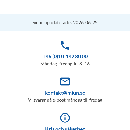
Sidan uppdaterades 2026-06-25
phone
+46 (0)10-142 80 00
Måndag–fredag, kl. 8–16
mail_outline
kontakt@miun.se
Vi svarar på e-post måndag till fredag
info_outline
Kris och säkerhet