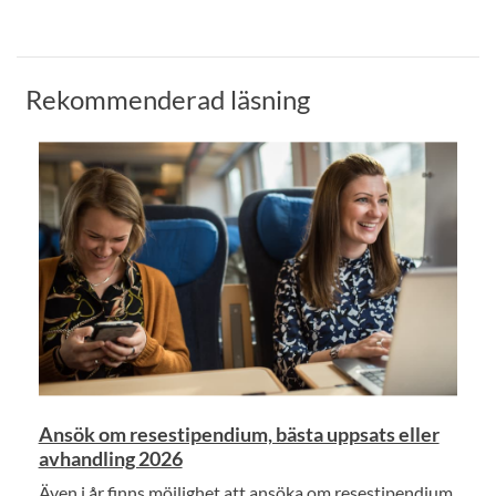
Rekommenderad läsning
Ansök om resestipendium, bästa uppsats eller
avhandling 2026
Även i år finns möjlighet att ansöka om resestipendium