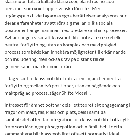
klassmobilitet, så kallade klassresor, bland rasifierade
personer som vuxit upp i svenska förorter. Med
utgångspunkt i deltagarnas egna berättelser analyseras hur
deras erfarenheter av att röra sig mellan olika sociala
positioner hänger samman med bredare samhällsprocesser.
Avhandlingen visar att klassmobilitet inte är en enkel eller
neutral förflyttning, utan en komplex och maktpräglad
process som både kan innebära möjligheter till erkännande
och inkludering, men också krav på distans till de
gemenskaper man kommer ifrån.
– Jag visar hur klassmobilitet inte är en linjär eller neutral
förflyttning mellan två positioner, utan en pågående och
maktpräglad process, säger Shifte Mosalli.
Intresset för ämnet bottnar dels i ett teoretiskt engagemang i
frågor om makt, ras, klass och plats, dels i samtida
samhällsdebatter där integration och klassmobilitet ofta lyfts
fram som lösningar på segregation och ojämlikhet. I detta
sammanhang blir klassmobilitet ofta ett normativt ideal,