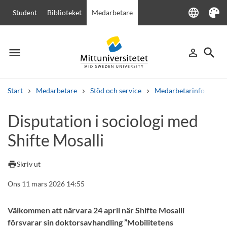
language
Student
Biblioteket
Medarbetare
Language
Tema
menu
search
person_outline
Meny
Logga in
Sök
Start
Medarbetare
Stöd och service
Medarbetarinfo
Di
Sök
Disputation i sociologi med
Andra söktjänster
Shifte Mosalli
Kurser och program
Kursplaner
Välkomstbrev
Personal
Lediga jobb
print
Skriv ut
Ons 11 mars 2026 14:55
Välkommen att närvara 24 april när Shifte Mosalli
försvarar sin doktorsavhandling ”Mobilitetens