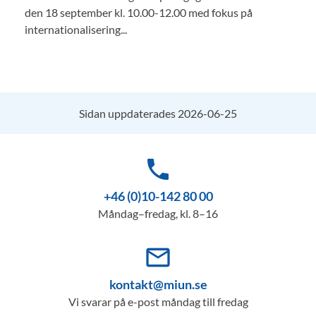
den 18 september kl. 10.00-12.00 med fokus på
internationalisering...
Sidan uppdaterades 2026-06-25
phone
+46 (0)10-142 80 00
Måndag–fredag, kl. 8–16
mail_outline
kontakt@miun.se
Vi svarar på e-post måndag till fredag