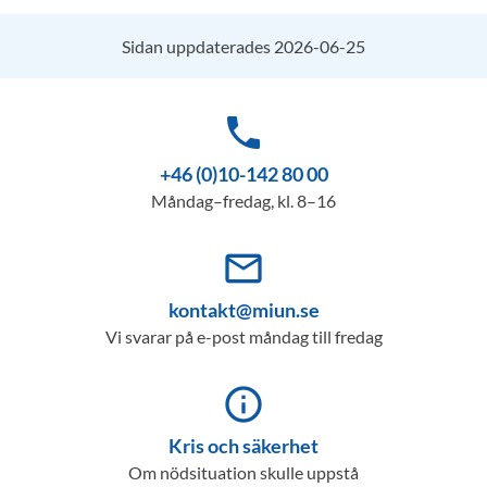
Sidan uppdaterades 2026-06-25
phone
+46 (0)10-142 80 00
Måndag–fredag, kl. 8–16
mail_outline
kontakt@miun.se
Vi svarar på e-post måndag till fredag
info_outline
Kris och säkerhet
Om nödsituation skulle uppstå