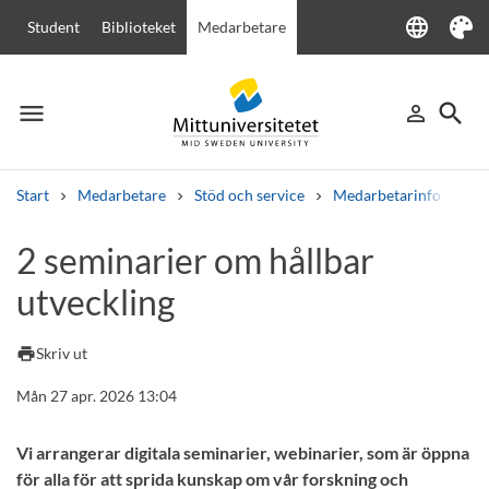
language
Student
Biblioteket
Medarbetare
Language
Tema
menu
search
person_outline
Meny
Logga in
Sök
Start
Medarbetare
Stöd och service
Medarbetarinfo
2 
Sök
2 seminarier om hållbar
Andra söktjänster
utveckling
Kurser och program
Kursplaner
Välkomstbrev
Personal
Lediga jobb
print
Skriv ut
Mån 27 apr. 2026 13:04
Vi arrangerar digitala seminarier, webinarier, som är öppna
för alla för att sprida kunskap om vår forskning och