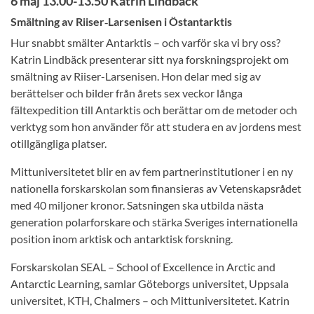
6 maj 13.00-13.50 Katrin Lindbäck
Smältning av Riiser‑Larsenisen i Östantarktis
Hur snabbt smälter Antarktis – och varför ska vi bry oss?
Katrin Lindbäck presenterar sitt nya forskningsprojekt om
smältning av Riiser-Larsenisen. Hon delar med sig av
berättelser och bilder från årets sex veckor långa
fältexpedition till Antarktis och berättar om de metoder och
verktyg som hon använder för att studera en av jordens mest
otillgängliga platser.
Mittuniversitetet blir en av fem partnerinstitutioner i en ny
nationella forskarskolan som finansieras av Vetenskapsrådet
med 40 miljoner kronor. Satsningen ska utbilda nästa
generation polarforskare och stärka Sveriges internationella
position inom arktisk och antarktisk forskning.
Forskarskolan SEAL – School of Excellence in Arctic and
Antarctic Learning, samlar Göteborgs universitet, Uppsala
universitet, KTH, Chalmers – och Mittuniversitetet. Katrin