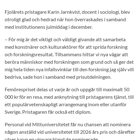
Fjolårets pristagare Karin Jarnkvist, docent i sociologi, blev
otroligt glad och hedrad när hon överraskades i samband
med institutionens julmiddag i december.
– För mig är det viktigt och väldigt givande att samarbeta
med konstnärer och kulturaktörer för att sprida forskning
och forskningsresultat. Tillsammans hittar vi nya vägar att
beröra människor med forskningen som grund och så ger det
mig hela tiden nya infallsvinklar till den forskning jag själv vill
bedriva, sade hon i samband med prisutdelningen.
Femörespriset delas ut varje år och uppgår till maximalt 50
000 kr för en resa, med anknytning till pristagarens tjänst, till
ett populärvetenskapligt arrangemang inom eller utanför
Sverige. Pristagaren får också ett diplom.
Personal vid Mittuniversitetet får nu chansen att nominera
någon anställd vid universitetet till 2026 års pris och därefter
utser juryn en vinnare bland de nominerade.