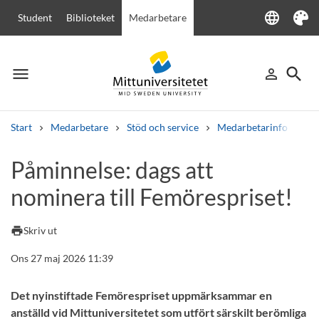
language
Student
Biblioteket
Medarbetare
Language
Tema
menu
search
person_outline
Meny
Logga in
Sök
Start
Medarbetare
Stöd och service
Medarbetarinfo
På
Sök
Påminnelse: dags att
Andra söktjänster
nominera till Femörespriset!
Kurser och program
Kursplaner
Välkomstbrev
Personal
Lediga jobb
print
Skriv ut
Ons 27 maj 2026 11:39
Det nyinstiftade Femörespriset uppmärksammar en
anställd vid Mittuniversitetet som utfört särskilt berömliga