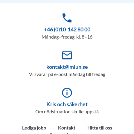
phone
+46 (0)10-142 80 00
Måndag–fredag, kl. 8–16
mail_outline
kontakt@miun.se
Vi svarar på e-post måndag till fredag
info_outline
Kris och säkerhet
Om nödsituation skulle uppstå
Lediga jobb
Kontakt
Hitta till oss