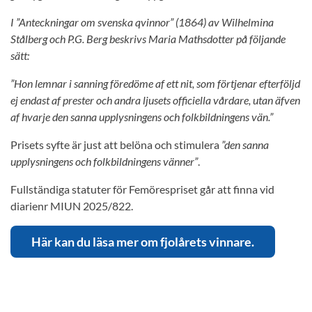
I ”Anteckningar om svenska qvinnor” (1864) av Wilhelmina
Stålberg och P.G. Berg beskrivs Maria Mathsdotter på följande
sätt:
”Hon lemnar i sanning föredöme af ett nit, som förtjenar efterföljd
ej endast af prester och andra ljusets officiella vårdare, utan äfven
af hvarje den sanna upplysningens och folkbildningens vän.”
Prisets syfte är just att belöna och stimulera
”den sanna
upplysningens och folkbildningens vänner”
.
Fullständiga statuter för Femörespriset går att finna vid
diarienr MIUN 2025/822.
Här kan du läsa mer om fjolårets vinnare.