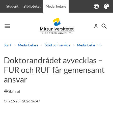
language
Student
Biblioteket
Medarbetare
Language
Tema
menu
search
person_outline
Meny
Logga in
Sök
Start
Medarbetare
Stöd och service
Medarbetarinfo
Do
Sök
Doktorandrådet avvecklas –
Andra söktjänster
FUR och RUF får gemensamt
Kurser och program
Kursplaner
Välkomstbrev
Personal
Lediga jobb
ansvar
print
Skriv ut
Ons 15 apr. 2026 16:47