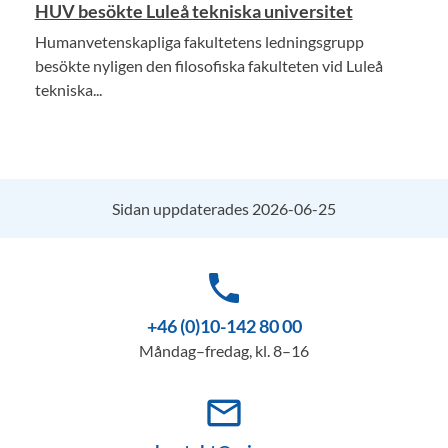
HUV besökte Luleå tekniska universitet
Humanvetenskapliga fakultetens ledningsgrupp
besökte nyligen den filosofiska fakulteten vid Luleå
tekniska...
Sidan uppdaterades 2026-06-25
phone
+46 (0)10-142 80 00
Måndag–fredag, kl. 8–16
mail_outline