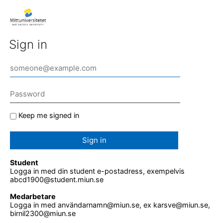
Sign in
Keep me signed in
Sign in
Student
Logga in med din student e-postadress, exempelvis
abcd1900@student.miun.se
Medarbetare
Logga in med användarnamn@miun.se, ex karsve@miun.se,
birnil2300@miun.se