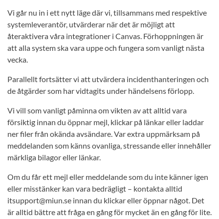
Vi går nu in i ett nytt läge där vi, tillsammans med respektive
systemleverantör, utvärderar när det är möjligt att
återaktivera våra integrationer i Canvas. Förhoppningen är
att alla system ska vara uppe och fungera som vanligt nästa
vecka.
Parallellt fortsätter vi att utvärdera incidenthanteringen och
de åtgärder som har vidtagits under händelsens förlopp.
Vi vill som vanligt påminna om vikten av att alltid vara
försiktig innan du öppnar mejl, klickar på länkar eller laddar
ner filer från okända avsändare. Var extra uppmärksam på
meddelanden som känns ovanliga, stressande eller innehåller
märkliga bilagor eller länkar.
Om du får ett mejl eller meddelande som du inte känner igen
eller misstänker kan vara bedrägligt – kontakta alltid
itsupport@miun.se innan du klickar eller öppnar något. Det
är alltid bättre att fråga en gång för mycket än en gång för lite.