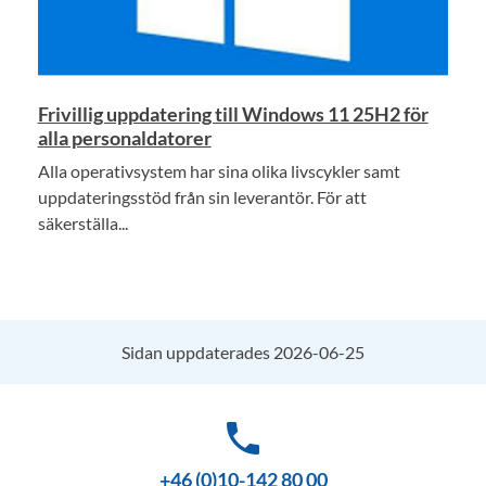
Frivillig uppdatering till Windows 11 25H2 för
alla personaldatorer
Alla operativsystem har sina olika livscykler samt
uppdateringsstöd från sin leverantör. För att
säkerställa...
Sidan uppdaterades 2026-06-25
phone
+46 (0)10-142 80 00