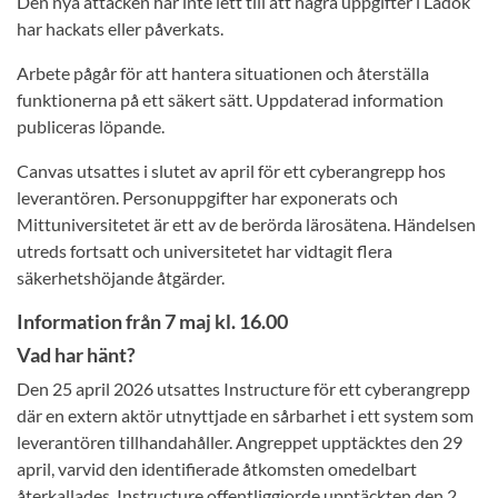
Den nya attacken har inte lett till att några uppgifter i Ladok
har hackats eller påverkats.
Arbete pågår för att hantera situationen och återställa
funktionerna på ett säkert sätt. Uppdaterad information
publiceras löpande.
Canvas utsattes i slutet av april för ett cyberangrepp hos
leverantören. Personuppgifter har exponerats och
Mittuniversitetet är ett av de berörda lärosätena. Händelsen
utreds fortsatt och universitetet har vidtagit flera
säkerhetshöjande åtgärder.
Information från 7 maj kl. 16.00
Vad har hänt?
Den 25 april 2026 utsattes Instructure för ett cyberangrepp
där en extern aktör utnyttjade en sårbarhet i ett system som
leverantören tillhandahåller. Angreppet upptäcktes den 29
april, varvid den identifierade åtkomsten omedelbart
återkallades. Instructure offentliggjorde upptäckten den 2