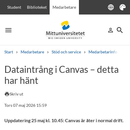
language
Student
Biblioteket
Medarbetare
Language
Tema
menu
search
person_outline
Meny
Logga in
Sök
Start
Medarbetare
Stöd och service
Medarbetarinfo
Da
Sök
Dataintrång i Canvas – detta
Andra söktjänster
har hänt
Kurser och program
Kursplaner
Välkomstbrev
Personal
Lediga jobb
print
Skriv ut
Tors 07 maj 2026 15:59
Uppdatering 25 maj kl. 10.45: Canvas är åter i normal drift.