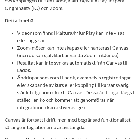
dvs kopplingen till t ex Ladok, Kaltura/MiunPlay, Inspera
Origninality (IO) och Zoom.
Detta innebär:
Videor som finns i Kaltura/MiunPlay kan inte visas
eller läggas in.
Zoom-möten kan inte skapas eller hanteras i Canvas
(men du kan självklart använda Zoom fritående).
Resultat kan inte synkas automatiskt från Canvas till
Ladok.
Ändringar som görs i Ladok, exempelvis registreringar
eller skapande av kurs eller koppling till kursansvarig,
slår inte igenom direkt i Canvas. Dessa ändringar läggs i
stället i en kö och kommer att genomföras när
integrationen kan aktiveras igen.
Canvas är fortsatt i drift, men med begränsad funktionalitet
så länge integrationerna är avstängda.