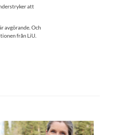
nderstryker att
a är avgörande. Och
ationen från LiU.