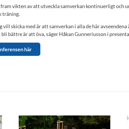
t fram vikten av att utveckla samverkan kontinuerligt och u
k träning.
ag vill skicka med är att samverkan i alla de här avseenden
t bli bättre är att öva, säger Håkan Gunneriusson i present
nferensen här