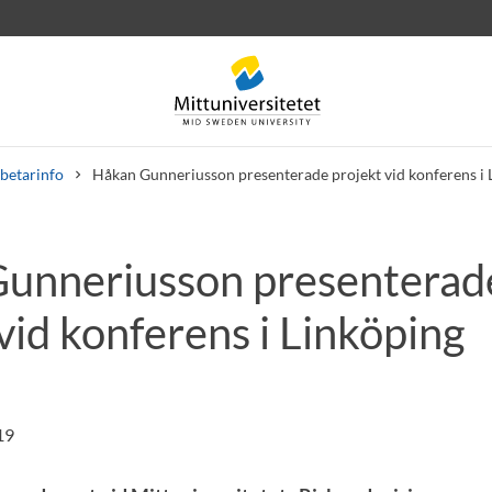
betarinfo
Håkan Gunneriusson presenterade projekt vid konferens i 
unneriusson presenterad
rev
Personal
Lediga jobb
vid konferens i Linköping
19