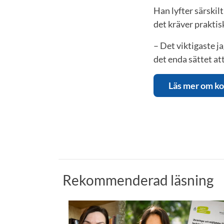
Han lyfter särskil
det kräver praktis
– Det viktigaste j
det enda sättet at
Läs mer om ko
Rekommenderad läsning