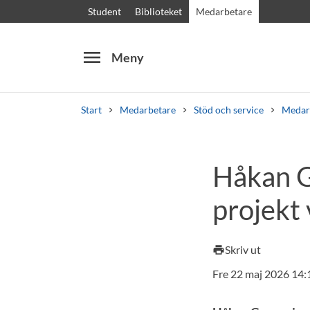
Student
Biblioteket
Medarbetare
menu
Meny
Start
Medarbetare
Stöd och service
Medar
Sök
Andra söktjänster
Håkan G
Kurser och program
Kursplaner
Välkomstb
projekt 
Skriv ut
print
Fre 22 maj 2026 14: