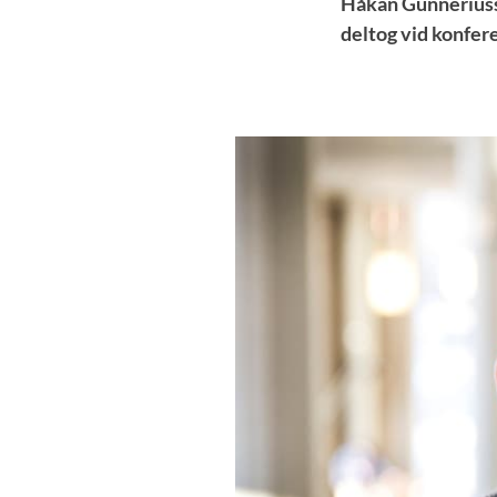
Håkan Gunneriusso
deltog vid konfer