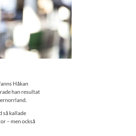
 fanns Håkan
rade han resultat
ternorrland.
d så kallade
tor – men också