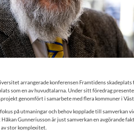
iversitet arrangerade konferensen Framtidens skadeplats
lats som en av huvudtalarna. Under sitt föredrag presente
gsprojekt genomfört i samarbete med flera kommuner i Väs
 fokus på utmaningar och behov kopplade till samverkan vi
gt Håkan Gunneriusson är just samverkan en avgörande fak
av stor komplexitet.