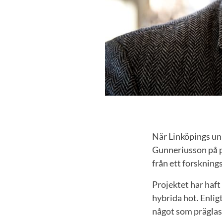
När Linköpings un
Gunneriusson på p
från ett forsknin
Projektet har haft
hybrida hot. Enli
något som präglas 