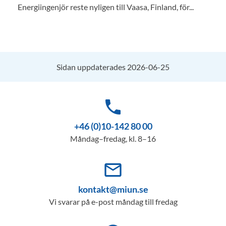
Energiingenjör reste nyligen till Vaasa, Finland, för...
Sidan uppdaterades 2026-06-25
phone
+46 (0)10-142 80 00
Måndag–fredag, kl. 8–16
mail_outline
kontakt@miun.se
Vi svarar på e-post måndag till fredag