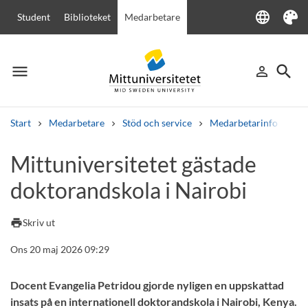
language
Student
Biblioteket
Medarbetare
Language
Tema
menu
search
person_outline
Meny
Logga in
Sök
Start
Medarbetare
Stöd och service
Medarbetarinfo
Mi
Sök
Mittuniversitetet gästade
Andra söktjänster
doktorandskola i Nairobi
Kurser och program
Kursplaner
Välkomstbrev
Personal
Lediga jobb
print
Skriv ut
Ons 20 maj 2026 09:29
Docent Evangelia Petridou gjorde nyligen en uppskattad
insats på en internationell doktorandskola i Nairobi, Kenya.