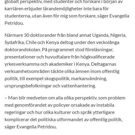
globalt perspektiv, med studenter och forskare i början av
karriären erbjuder lärandemöjligheter inte bara för
studenterna, utan även för mig som forskare, säger Evangelia
Petridou.
Närmare 30 doktorander från bland annat Uganda, Nigeria,
Sydafrika, Chile och Kenya deltog under den veckolånga
doktorandskolan. På programmet stod föreläsningar,
presentationer och huvudtalare från högkvalificerade
yrkesverksamma och akademiker i Kenya. Deltagarnas
verksamhetsområden täckte olika ämnen inom offentlig
politik, till exempel skogspolitik, markanvändning,
ursprungsbefolkningar och vattenhantering.
– Man blir medveten om alla olika perspektiv, som problem
med genomförandet av policyer orsakade av instabila
regeringar och hur olika kulturer och språk ytterligare
komplicerar det politiska utformandet av offentlig politik,
säger Evangelia Petridou.