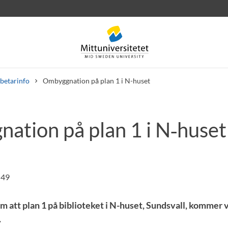
betarinfo
Ombyggnation på plan 1 i N-huset
ation på plan 1 i N‑huset
rev
Personal
Lediga jobb
:49
om att plan 1 på biblioteket i N-huset, Sundsvall, kommer 
.