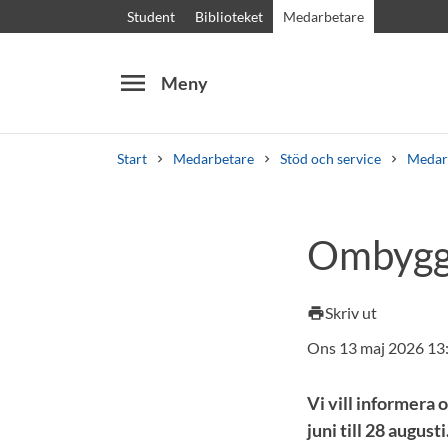
Student
Biblioteket
Medarbetare
menu
Meny
Start
Medarbetare
Stöd och service
Medar
Sök
Andra söktjänster
Ombyggn
Kurser och program
Kursplaner
Välkomstb
Skriv ut
print
Ons 13 maj 2026 13
Vi vill informera 
juni till 28 augusti