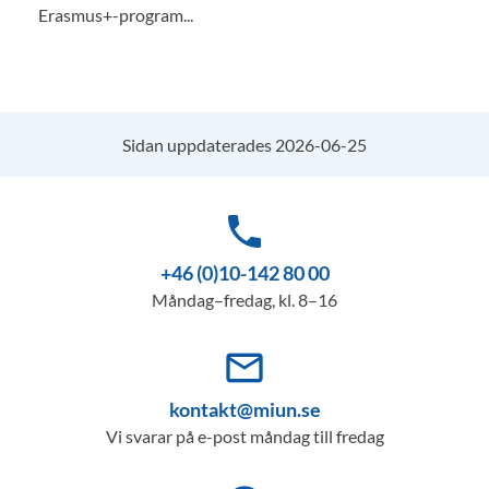
Erasmus+-program...
Sidan uppdaterades 2026-06-25
phone
+46 (0)10-142 80 00
Måndag–fredag, kl. 8–16
mail_outline
kontakt@miun.se
Vi svarar på e-post måndag till fredag