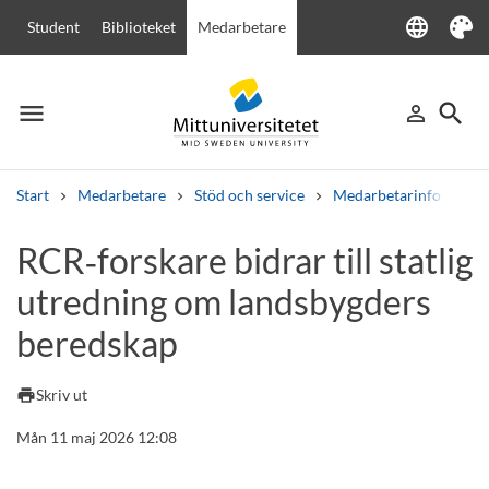
language
Student
Biblioteket
Medarbetare
Language
Tema
menu
search
person_outline
Meny
Logga in
Sök
Start
Medarbetare
Stöd och service
Medarbetarinfo
RC
Sök
RCR‑forskare bidrar till statlig
Andra söktjänster
utredning om landsbygders
Kurser och program
Kursplaner
Välkomstbrev
Personal
Lediga jobb
beredskap
print
Skriv ut
Mån 11 maj 2026 12:08