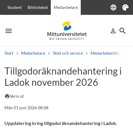
language
Student
Biblioteket
Medarbetare
Language
Tema
menu
search
person_outline
Meny
Logga in
Sök
Start
Medarbetare
Stöd och service
Medarbetarinfo
Ti
Sök
Tillgodoräknandehantering i
Andra söktjänster
Ladok november 2026
Kurser och program
Kursplaner
Välkomstbrev
Personal
Lediga jobb
print
Skriv ut
Mån 01 juni 2026 08:08
Uppdatering kring tillgodoräknandehantering i Ladok.