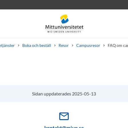
etjänster
Boka och beställ
Resor
Campusresor
FAQ om ca
rev
Personal
Lediga jobb
Sidan uppdaterades 2025-05-13
mail_outline
kontakt@miun.se