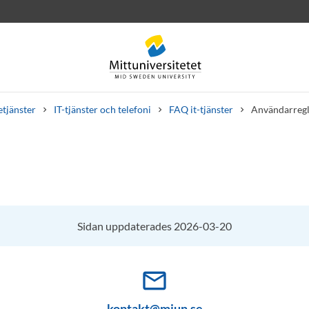
etjänster
IT-tjänster och telefoni
FAQ it-tjänster
Användarregl
rev
Personal
Lediga jobb
Sidan uppdaterades 2026-03-20
mail_outline
kontakt@miun.se