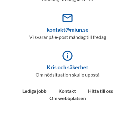
mail_outline
kontakt@miun.se
Vi svarar på e-post måndag till fredag
info_outline
Kris och säkerhet
Om nödsituation skulle uppstå
Lediga jobb
Kontakt
Hitta till oss
Om webbplatsen