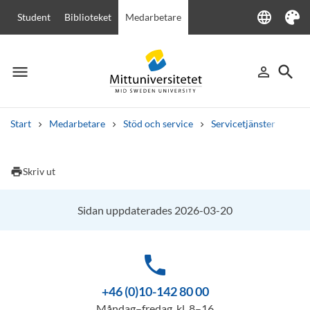
language
Student
Biblioteket
Medarbetare
Language
Tema
menu
search
person_outline
Meny
Logga in
Sök
Start
Medarbetare
Stöd och service
Servicetjänster
IT-t
Sök
Andra söktjänster
print
Skriv ut
Kurser och program
Kursplaner
Välkomstbrev
Personal
Lediga jobb
Sidan uppdaterades 2026-03-20
phone
+46 (0)10-142 80 00
Måndag–fredag, kl. 8–16