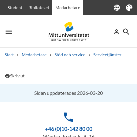
language
Student
Biblioteket
Medarbetare
Language
Tema
menu
search
person_outline
Meny
Logga in
Sök
Start
Medarbetare
Stöd och service
Servicetjänster
IT-t
Sök
Andra söktjänster
print
Skriv ut
Kurser och program
Kursplaner
Välkomstbrev
Personal
Lediga jobb
Sidan uppdaterades 2026-03-20
phone
+46 (0)10-142 80 00
Måndag–fredag, kl. 8–16