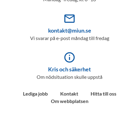
mail_outline
kontakt@miun.se
Vi svarar på e-post måndag till fredag
info_outline
Kris och säkerhet
Om nödsituation skulle uppstå
Lediga jobb
Kontakt
Hitta till oss
Om webbplatsen