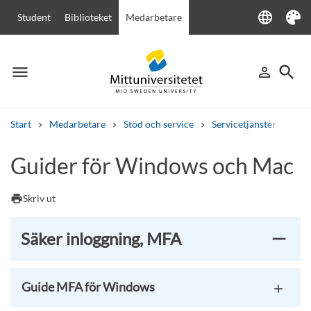
language
Student
Biblioteket
Medarbetare
Language
Tema
menu
search
person_outline
Meny
Logga in
Sök
Start
Medarbetare
Stöd och service
Servicetjänster
IT-t
Sök
Guider för Windows och Mac
Andra söktjänster
Kurser och program
Kursplaner
Välkomstbrev
Personal
print
Skriv ut
Lediga jobb
Säker inloggning, MFA
Guide MFA för Windows