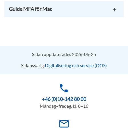
Guide MFA för Mac
Sidan uppdaterades 2026-06-25
Sidansvarig:
Digitalisering och service (DOS)
phone
+46 (0)10-142 80 00
Måndag–fredag, kl. 8–16
mail_outline