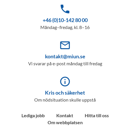
phone
+46 (0)10-142 80 00
Måndag–fredag, kl. 8–16
mail_outline
kontakt@miun.se
Vi svarar på e-post måndag till fredag
info_outline
Kris och säkerhet
Om nödsituation skulle uppstå
Lediga jobb
Kontakt
Hitta till oss
Om webbplatsen