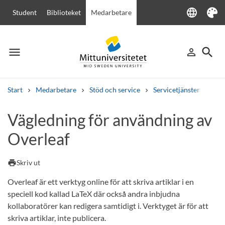
language
Student
Biblioteket
Medarbetare
Language
Tema
menu
search
person_outline
Meny
Logga in
Sök
Start
Medarbetare
Stöd och service
Servicetjänster
IT-t
Sök
Vägledning för användning av
Andra söktjänster
Overleaf
Kurser och program
Kursplaner
Välkomstbrev
Personal
Lediga jobb
print
Skriv ut
Overleaf är ett verktyg online för att skriva artiklar i en
speciell kod kallad LaTeX där också andra inbjudna
kollaboratörer kan redigera samtidigt i. Verktyget är för att
skriva artiklar, inte publicera.