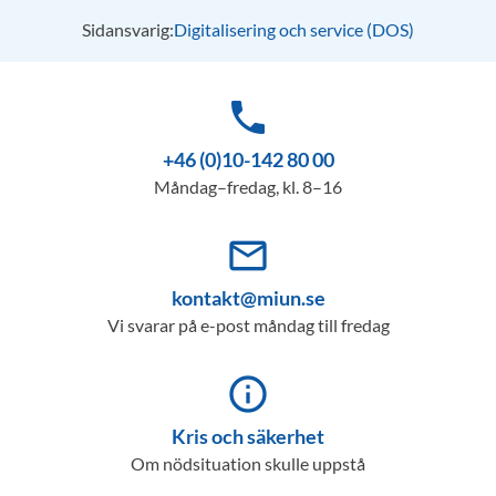
Sidansvarig:
Digitalisering och service (DOS)
phone
+46 (0)10-142 80 00
Måndag–fredag, kl. 8–16
mail_outline
kontakt@miun.se
Vi svarar på e-post måndag till fredag
info_outline
Kris och säkerhet
Om nödsituation skulle uppstå