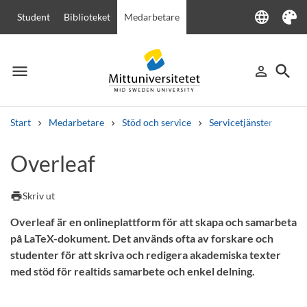
language
Student
Biblioteket
Medarbetare
Language
Tema
menu
search
person_outline
Meny
Logga in
Sök
Start
Medarbetare
Stöd och service
Servicetjänster
IT-t
Sök
Overleaf
Andra söktjänster
Kurser och program
Kursplaner
Välkomstbrev
Personal
print
Skriv ut
Lediga jobb
Overleaf är en onlineplattform för att skapa och samarbeta
på LaTeX-dokument. Det används ofta av forskare och
studenter för att skriva och redigera akademiska texter
med stöd för realtids samarbete och enkel delning.