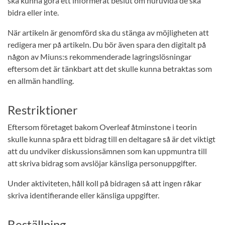
ska kunna göra ett informerat beslut om huruvida de ska
bidra eller inte.
När artikeln är genomförd ska du stänga av möjligheten att
redigera mer på artikeln. Du bör även spara den digitalt på
någon av Miuns:s rekommenderade lagringslösningar
eftersom det är tänkbart att det skulle kunna betraktas som
en allmän handling.
Restriktioner
Eftersom företaget bakom Overleaf åtminstone i teorin
skulle kunna spåra ett bidrag till en deltagare så är det viktigt
att du undviker diskussionsämnen som kan uppmuntra till
att skriva bidrag som avslöjar känsliga personuppgifter.
Under aktiviteten, håll koll på bidragen så att ingen råkar
skriva identifierande eller känsliga uppgifter.
Beställning