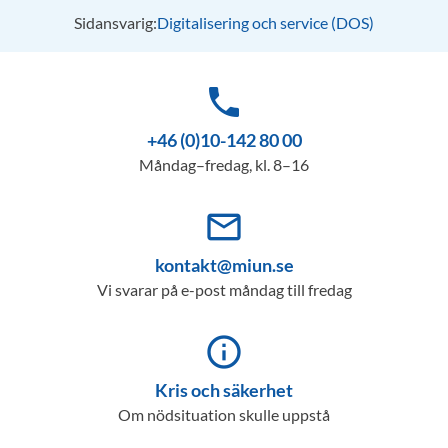
Sidansvarig:
Digitalisering och service (DOS)
phone
+46 (0)10-142 80 00
Måndag–fredag, kl. 8–16
mail_outline
kontakt@miun.se
Vi svarar på e-post måndag till fredag
info_outline
Kris och säkerhet
Om nödsituation skulle uppstå