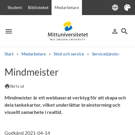
language
Student
Biblioteket
Medarbetare
Language
Tema
menu
search
person_outline
Meny
Logga in
Sök
Start
Medarbetare
Stöd och service
Servicetjänster
IT-t
Sök
Mindmeister
Andra söktjänster
Kurser och program
Kursplaner
Välkomstbrev
Personal
print
Skriv ut
Lediga jobb
Mindmeister är ett webbaserat verktyg för att skapa och
dela tankekartor, vilket underlättar brainstorming och
visuellt samarbete i realtid.
Godkänd 2021-04-14