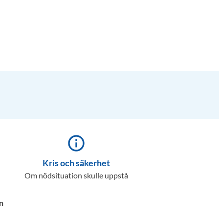
info_outline
Kris och säkerhet
Om nödsituation skulle uppstå
n