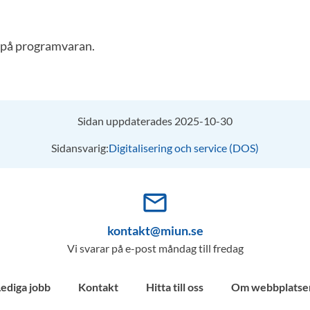
 på programvaran.
Sidan uppdaterades 2025-10-30
Sidansvarig:
Digitalisering och service (DOS)
mail_outline
kontakt@miun.se
Vi svarar på e-post måndag till fredag
Lediga jobb
Kontakt
Hitta till oss
Om webbplatse