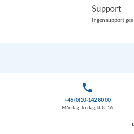
Support
Ingen support ges
phone
+46 (0)10-142 80 00
Måndag–fredag, kl. 8–16