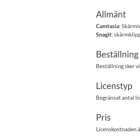
Allmänt
Camtasia
: Skärmi
Snagit
: skärmklip
Beställning
Beställning sker v
Licenstyp
Begränsat antal li
Pris
Licenskostnaden är