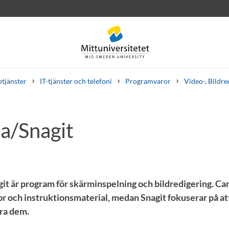
etjänster
IT-tjänster och telefoni
Programvaror
Video-, Bildr
a/Snagit
rev
Personal
Lediga jobb
it är program för skärminspelning och bildredigering. C
eor och instruktionsmaterial, medan Snagit fokuserar på 
ra dem.