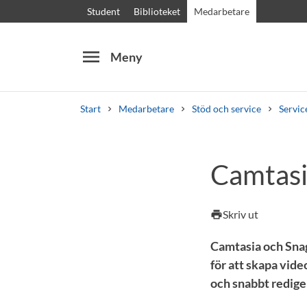
Student
Biblioteket
Medarbetare
menu
Meny
Start
Medarbetare
Stöd och service
Servic
Sök
Andra söktjänster
Camtasi
Kurser och program
Kursplaner
Välkomstb
Skriv ut
print
Camtasia och Snag
för att skapa vid
och snabbt redige