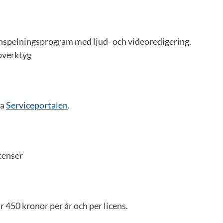
nspelningsprogram med ljud- och videoredigering.
pverktyg
ia
Serviceportalen
.
censer
 450 kronor per år och per licens.