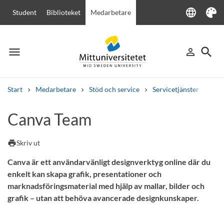
language
Student
Biblioteket
Medarbetare
Language
Tema
menu
search
person_outline
Meny
Logga in
Sök
Start
Medarbetare
Stöd och service
Servicetjänster
IT-t
Sök
Canva Team
Andra söktjänster
Kurser och program
Kursplaner
Välkomstbrev
Personal
print
Skriv ut
Lediga jobb
Canva är ett användarvänligt designverktyg online där du
enkelt kan skapa grafik, presentationer och
marknadsföringsmaterial med hjälp av mallar, bilder och
grafik – utan att behöva avancerade designkunskaper.