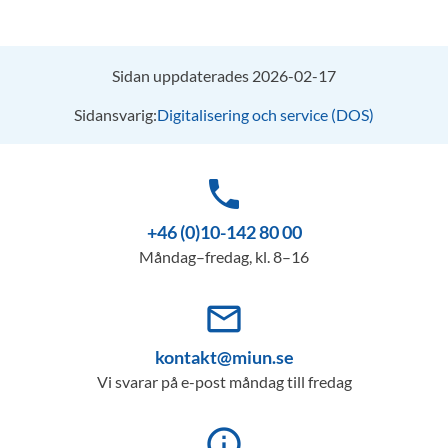
Sidan uppdaterades 2026-02-17
Sidansvarig:
Digitalisering och service (DOS)
phone
+46 (0)10-142 80 00
Måndag–fredag, kl. 8–16
mail_outline
kontakt@miun.se
Vi svarar på e-post måndag till fredag
info_outline