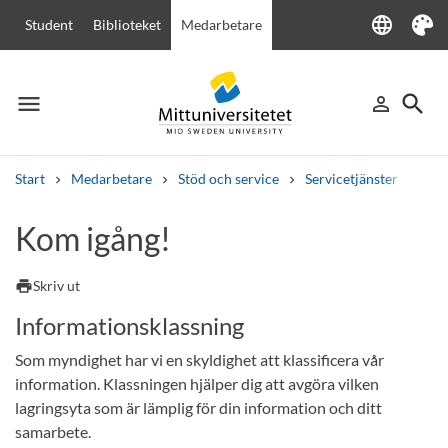
language
Student
Biblioteket
Medarbetare
Language
Tema
menu
search
person_outline
Meny
Logga in
Sök
Start
Medarbetare
Stöd och service
Servicetjänster
IT-t
Sök
Kom igång!
Andra söktjänster
Kurser och program
Kursplaner
Välkomstbrev
Personal
print
Skriv ut
Lediga jobb
Informationsklassning
Som myndighet har vi en skyldighet att klassificera vår
information. Klassningen hjälper dig att avgöra vilken
lagringsyta som är lämplig för din information och ditt
samarbete.