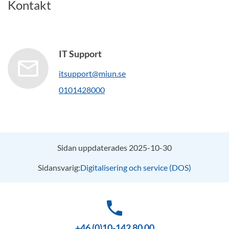
Kontakt
IT Support
itsupport@miun.se
0101428000
Sidan uppdaterades 2025-10-30
Sidansvarig:
Digitalisering och service (DOS)
phone
+46 (0)10-142 80 00