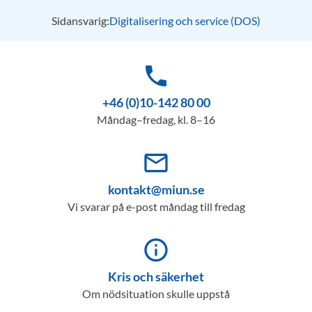
Sidansvarig:
Digitalisering och service (DOS)
phone
+46 (0)10-142 80 00
Måndag–fredag, kl. 8–16
mail_outline
kontakt@miun.se
Vi svarar på e-post måndag till fredag
info_outline
Kris och säkerhet
Om nödsituation skulle uppstå