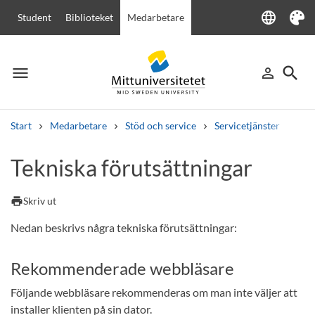
language
Student
Biblioteket
Medarbetare
Language
Tema
menu
search
person_outline
Meny
Logga in
Sök
Start
Medarbetare
Stöd och service
Servicetjänster
IT-t
Sök
Tekniska förutsättningar
Andra söktjänster
Kurser och program
Kursplaner
Välkomstbrev
Personal
print
Skriv ut
Lediga jobb
Nedan beskrivs några tekniska förutsättningar:
Rekommenderade webbläsare
Följande webbläsare rekommenderas om man inte väljer att
installer klienten på sin dator.