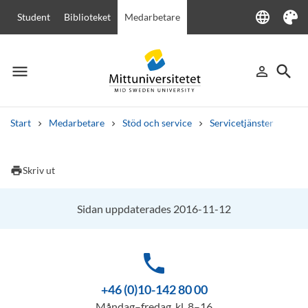
language
Student
Biblioteket
Medarbetare
Language
Tema
menu
search
person_outline
Meny
Logga in
Sök
Start
Medarbetare
Stöd och service
Servicetjänster
Rum
Sök
Andra söktjänster
print
Skriv ut
Kurser och program
Kursplaner
Välkomstbrev
Personal
Lediga jobb
Sidan uppdaterades 2016-11-12
phone
+46 (0)10-142 80 00
Måndag–fredag, kl. 8–16