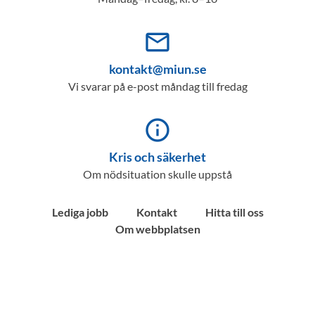
mail_outline
kontakt@miun.se
Vi svarar på e-post måndag till fredag
info_outline
Kris och säkerhet
Om nödsituation skulle uppstå
Lediga jobb
Kontakt
Hitta till oss
Om webbplatsen