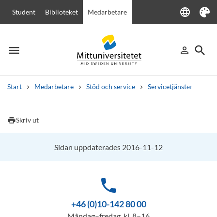
language
Student
Biblioteket
Medarbetare
Language
Tema
menu
search
person_outline
Meny
Logga in
Sök
Start
Medarbetare
Stöd och service
Servicetjänster
Rum
Sök
Andra söktjänster
print
Skriv ut
Kurser och program
Kursplaner
Välkomstbrev
Personal
Lediga jobb
Sidan uppdaterades 2016-11-12
phone
+46 (0)10-142 80 00
Måndag–fredag, kl. 8–16