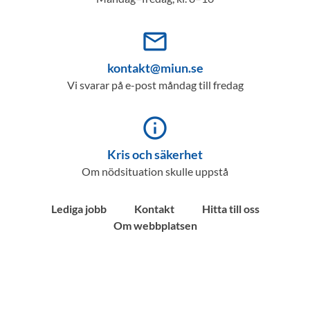
mail_outline
kontakt@miun.se
Vi svarar på e-post måndag till fredag
info_outline
Kris och säkerhet
Om nödsituation skulle uppstå
Lediga jobb
Kontakt
Hitta till oss
Om webbplatsen