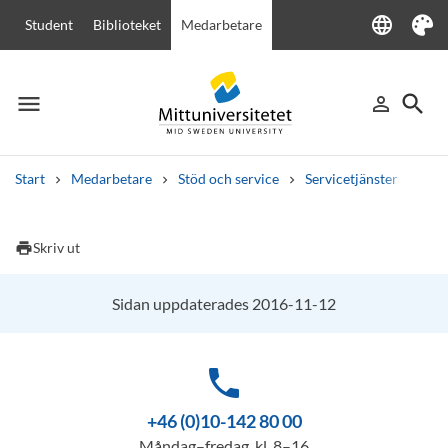
language
Student
Biblioteket
Medarbetare
Language
Tema
menu
search
person_outline
Meny
Logga in
Sök
Start
Medarbetare
Stöd och service
Servicetjänster
Rum
Sök
Andra söktjänster
print
Skriv ut
Kurser och program
Kursplaner
Välkomstbrev
Personal
Lediga jobb
Sidan uppdaterades 2016-11-12
phone
+46 (0)10-142 80 00
Måndag–fredag, kl. 8–16