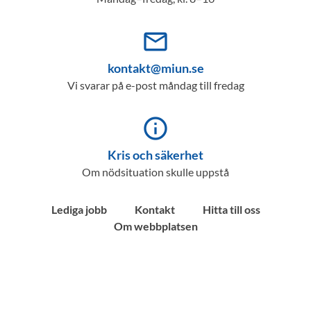
mail_outline
kontakt@miun.se
Vi svarar på e-post måndag till fredag
info_outline
Kris och säkerhet
Om nödsituation skulle uppstå
Lediga jobb
Kontakt
Hitta till oss
Om webbplatsen