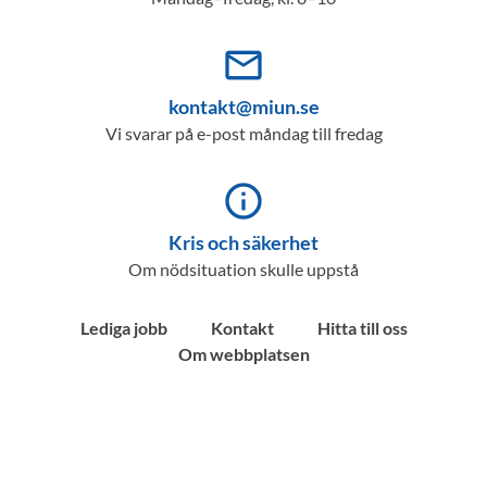
mail_outline
kontakt@miun.se
Vi svarar på e-post måndag till fredag
info_outline
Kris och säkerhet
Om nödsituation skulle uppstå
Lediga jobb
Kontakt
Hitta till oss
Om webbplatsen