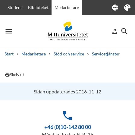
language
Student
Biblioteket
Medarbetare
Language
Tema
menu
search
person_outline
Meny
Logga in
Sök
Start
Medarbetare
Stöd och service
Servicetjänster
Rum
Sök
Andra söktjänster
print
Skriv ut
Kurser och program
Kursplaner
Välkomstbrev
Personal
Lediga jobb
Sidan uppdaterades 2016-11-12
phone
+46 (0)10-142 80 00
Måndag–fredag, kl. 8–16