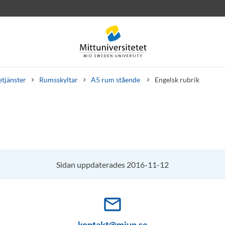
etjänster
Rumsskyltar
A5 rum stående
Engelsk rubrik
rev
Personal
Lediga jobb
Sidan uppdaterades 2016-11-12
mail_outline
kontakt@miun.se