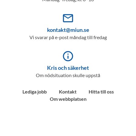
mail_outline
kontakt@miun.se
Vi svarar på e-post måndag till fredag
info_outline
Kris och säkerhet
Om nödsituation skulle uppstå
Lediga jobb
Kontakt
Hitta till oss
Om webbplatsen