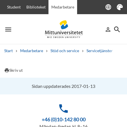
language
Student
Biblioteket
Medarbetare
Language
Tema
menu
search
person_outline
Meny
Logga in
Sök
Start
Medarbetare
Stöd och service
Servicetjänster
Rum
Sök
Andra söktjänster
print
Skriv ut
Kurser och program
Kursplaner
Välkomstbrev
Personal
Lediga jobb
Sidan uppdaterades 2017-01-13
phone
+46 (0)10-142 80 00
Måndag–fredag, kl. 8–16