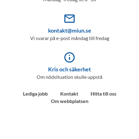
mail_outline
kontakt@miun.se
Vi svarar på e-post måndag till fredag
info_outline
Kris och säkerhet
Om nödsituation skulle uppstå
Lediga jobb
Kontakt
Hitta till oss
Om webbplatsen