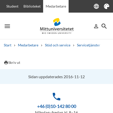
language
Student
Biblioteket
Medarbetare
Language
Tema
menu
search
person_outline
Meny
Logga in
Sök
Start
Medarbetare
Stöd och service
Servicetjänster
Rum
Sök
Andra söktjänster
print
Skriv ut
Kurser och program
Kursplaner
Välkomstbrev
Personal
Lediga jobb
Sidan uppdaterades 2016-11-12
phone
+46 (0)10-142 80 00
Måndag–fredag, kl. 8–16