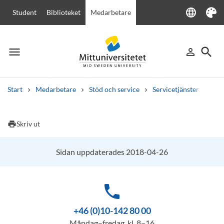
language
Student
Biblioteket
Medarbetare
Language
Tema
menu
search
person_outline
Meny
Logga in
Sök
Start
Medarbetare
Stöd och service
Servicetjänster
Rum
Sök
Andra söktjänster
print
Skriv ut
Kurser och program
Kursplaner
Välkomstbrev
Personal
Lediga jobb
Sidan uppdaterades 2018-04-26
phone
+46 (0)10-142 80 00
Måndag–fredag, kl. 8–16