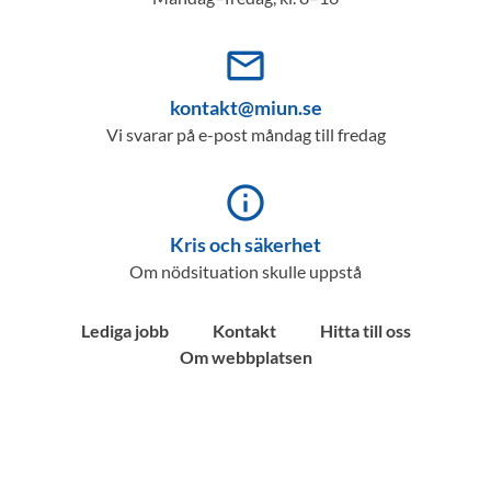
mail_outline
kontakt@miun.se
Vi svarar på e-post måndag till fredag
info_outline
Kris och säkerhet
Om nödsituation skulle uppstå
Lediga jobb
Kontakt
Hitta till oss
Om webbplatsen