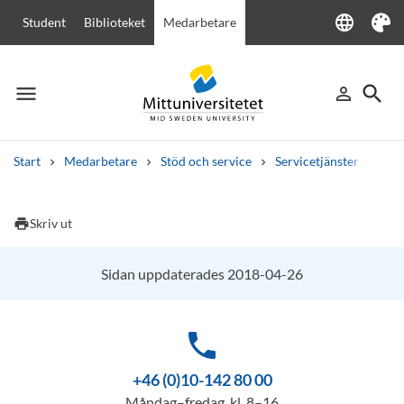
language
Student
Biblioteket
Medarbetare
Language
Tema
menu
search
person_outline
Meny
Logga in
Sök
Start
Medarbetare
Stöd och service
Servicetjänster
Rum
Sök
Andra söktjänster
print
Skriv ut
Kurser och program
Kursplaner
Välkomstbrev
Personal
Lediga jobb
Sidan uppdaterades 2018-04-26
phone
+46 (0)10-142 80 00
Måndag–fredag, kl. 8–16