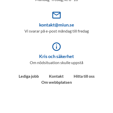
mail_outline
kontakt@miun.se
Vi svarar på e-post måndag till fredag
info_outline
Kris och säkerhet
Om nödsituation skulle uppstå
Lediga jobb
Kontakt
Hitta till oss
Om webbplatsen