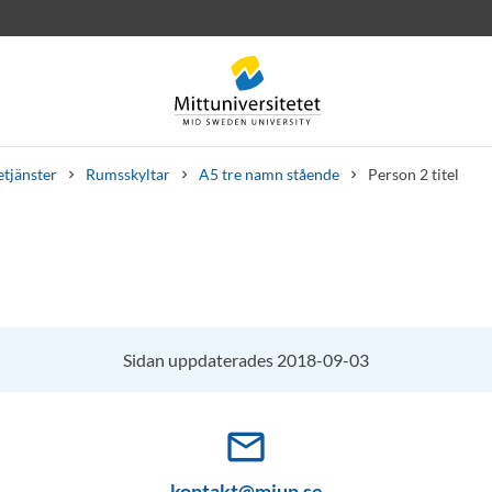
etjänster
Rumsskyltar
A5 tre namn stående
Person 2 titel
rev
Personal
Lediga jobb
Sidan uppdaterades 2018-09-03
mail_outline
kontakt@miun.se