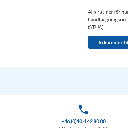
Alla rutiner för hu
handläggningsordn
(STUA).
Du kommer til
phone
+46 (0)10-142 80 00