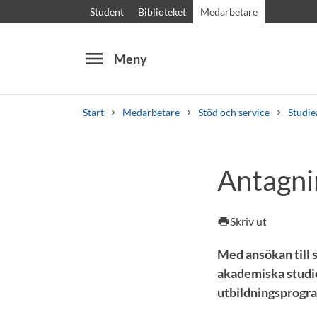
Student
Biblioteket
Medarbetare
menu
Meny
Start
Medarbetare
Stöd och service
Studie
Sök
Andra söktjänster
Antagnin
Kurser och program
Kursplaner
Välkomstb
Skriv ut
print
Med ansökan till 
akademiska studie
utbildningsprogra