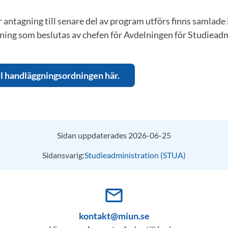
r antagning till senare del av program utförs finns samlade 
ing som beslutas av chefen för Avdelningen för Studiead
l handläggningsordningen här.
Sidan uppdaterades 2026-06-25
Sidansvarig:
Studieadministration (STUA)
mail_outline
kontakt@miun.se