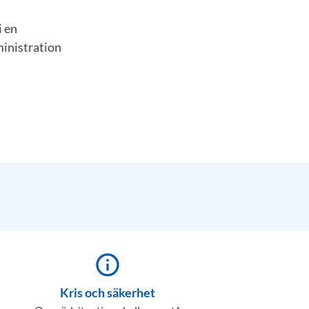
i en
ministration
info_outline
Kris och säkerhet