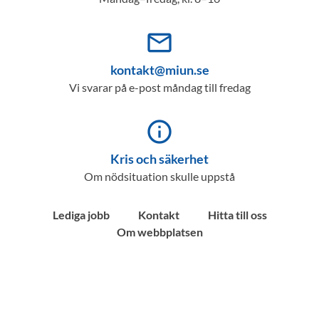
mail_outline
kontakt@miun.se
Vi svarar på e-post måndag till fredag
info_outline
Kris och säkerhet
Om nödsituation skulle uppstå
Lediga jobb
Kontakt
Hitta till oss
Om webbplatsen