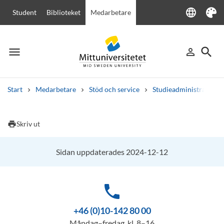
language
Student
Biblioteket
Medarbetare
Language
Tema
menu
search
person_outline
Meny
Logga in
Sök
Start
Medarbetare
Stöd och service
Studieadministration
Sök
Andra söktjänster
print
Skriv ut
Kurser och program
Kursplaner
Välkomstbrev
Personal
Lediga jobb
Sidan uppdaterades 2024-12-12
phone
+46 (0)10-142 80 00
Måndag–fredag, kl. 8–16