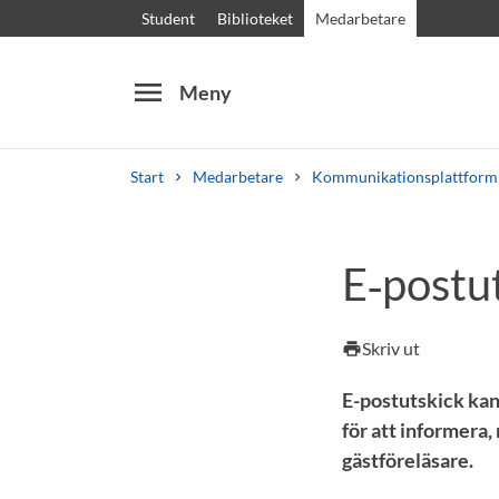
Student
Biblioteket
Medarbetare
menu
Meny
Start
Medarbetare
Kommunikationsplattform
Sök
Andra söktjänster
E‑postu
Kurser och program
Kursplaner
Välkomstb
Skriv ut
print
E-postutskick ka
för att informera
gästföreläsare.