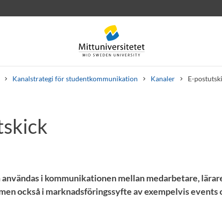
Kanalstrategi för studentkommunikation
Kanaler
E-postutsk
tskick
rev
Personal
Lediga jobb
n användas i kommunikationen mellan medarbetare, lärar
, men också i marknadsföringssyfte av exempelvis events 