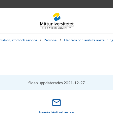
ration, stöd och service
Personal
Hantera och avsluta anställnin
rev
Personal
Lediga jobb
Sidan uppdaterades 2021-12-27
mail_outline
kontakt@miun.se