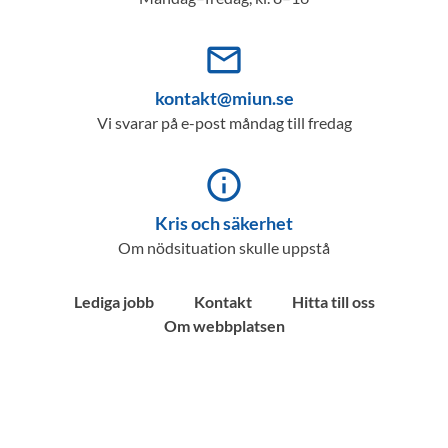
mail_outline
kontakt@miun.se
Vi svarar på e-post måndag till fredag
info_outline
Kris och säkerhet
Om nödsituation skulle uppstå
Lediga jobb
Kontakt
Hitta till oss
Om webbplatsen