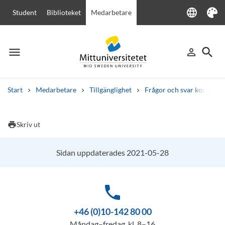
language
Student
Biblioteket
Medarbetare
Language
Tema
menu
search
person_outline
Meny
Logga in
Sök
Start
Medarbetare
Tillgänglighet
Frågor och svar kopplat ti
Sök
Andra söktjänster
print
Skriv ut
Kurser och program
Kursplaner
Välkomstbrev
Personal
Lediga jobb
Sidan uppdaterades 2021-05-28
phone
+46 (0)10-142 80 00
Måndag–fredag, kl. 8–16