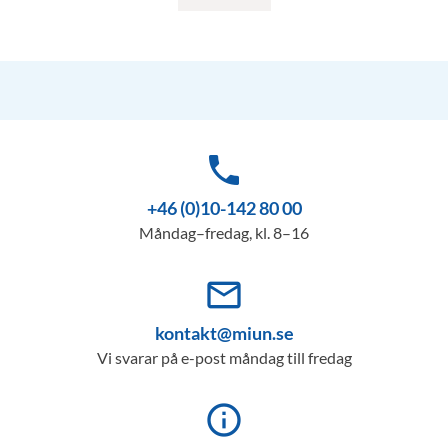
phone
+46 (0)10-142 80 00
Måndag–fredag, kl. 8–16
mail_outline
kontakt@miun.se
Vi svarar på e-post måndag till fredag
info_outline