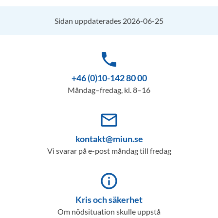
Sidan uppdaterades 2026-06-25
phone
+46 (0)10-142 80 00
Måndag–fredag, kl. 8–16
mail_outline
kontakt@miun.se
Vi svarar på e-post måndag till fredag
info_outline
Kris och säkerhet
Om nödsituation skulle uppstå