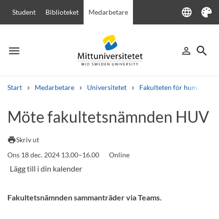
language
Student
Biblioteket
Medarbetare
Language
Tema
menu
search
person_outline
Meny
Logga in
Sök
Start
Medarbetare
Universitetet
Fakulteten för humanvete
Sök
Möte fakultetsnämnden HUV
Andra söktjänster
Kurser och program
Kursplaner
Välkomstbrev
Personal
print
Skriv ut
Lediga jobb
Ons 18 dec. 2024 13.00–16.00
Online
Fakultetsnämnden sammanträder via Teams.