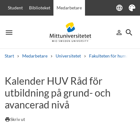
language
Student
Biblioteket
Medarbetare
Language
Tema
menu
search
person_outline
Meny
Logga in
Sök
Start
Medarbetare
Universitetet
Fakulteten för humanvete
Sök
Andra söktjänster
Kalender HUV Råd för
Kurser och program
Kursplaner
Välkomstbrev
Personal
utbildning på grund- och
Lediga jobb
avancerad nivå
print
Skriv ut