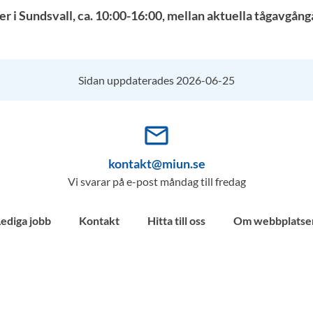
i Sundsvall, ca. 10:00-16:00, mellan aktuella tågavgånga
Sidan uppdaterades 2026-06-25
mail_outline
kontakt@miun.se
Vi svarar på e-post måndag till fredag
Lediga jobb
Kontakt
Hitta till oss
Om webbplatse