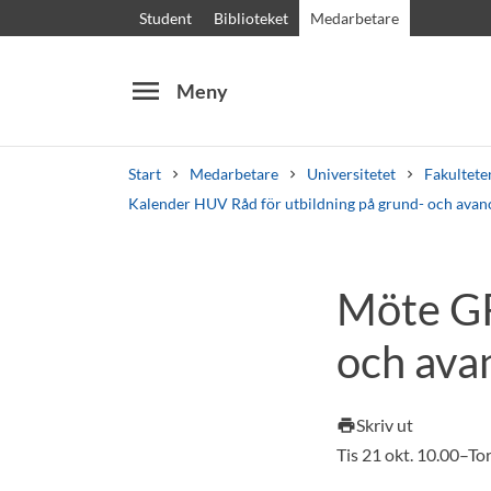
Student
Biblioteket
Medarbetare
menu
Meny
Start
Medarbetare
Universitetet
Fakultete
Kalender HUV Råd för utbildning på grund- och avan
Sök
Andra söktjänster
Möte GR
Kurser och program
Kursplaner
Välkomstb
och ava
Skriv ut
print
Tis 21 okt. 10.00–To