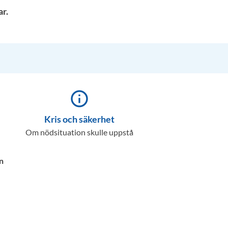
r.
info_outline
Kris och säkerhet
Om nödsituation skulle uppstå
n