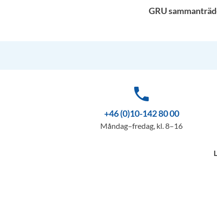
GRU sammanträder 
phone
+46 (0)10-142 80 00
Måndag–fredag, kl. 8–16