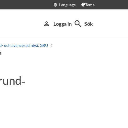
Language
Tema
language
search
person_outline
Logga in
Sök
nd- och avancerad nivå, GRU
å
rund‑