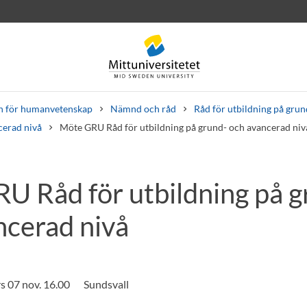
n för humanvetenskap
Nämnd och råd
Råd för utbildning på gru
cerad nivå
Möte GRU Råd för utbildning på grund- och avancerad niv
U Råd för utbildning på g
rev
Personal
Lediga jobb
ncerad nivå
rs 07 nov. 16.00
Sundsvall