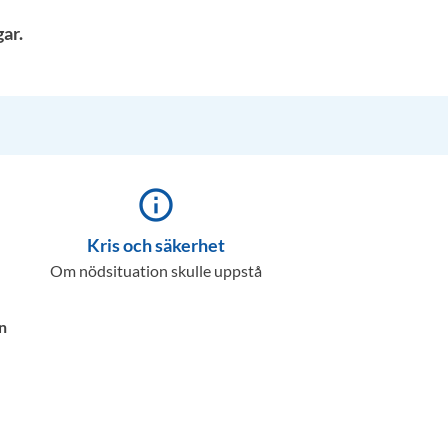
ar.
info_outline
Kris och säkerhet
Om nödsituation skulle uppstå
n