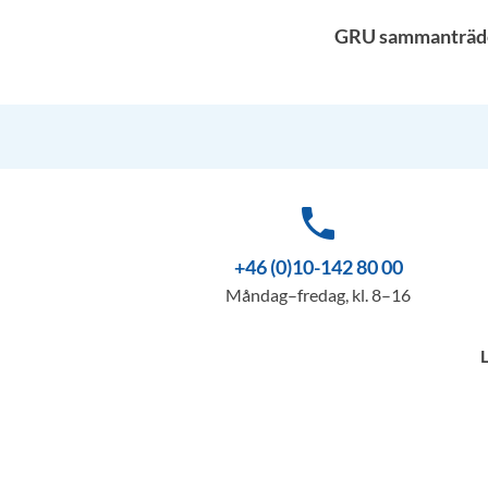
GRU sammanträder 
phone
+46 (0)10-142 80 00
Måndag–fredag, kl. 8–16