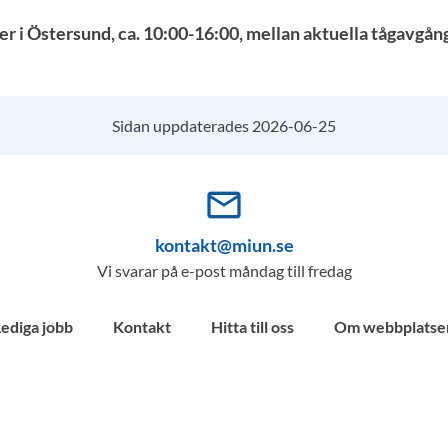
i Östersund, ca. 10:00-16:00, mellan aktuella tågavgång
Sidan uppdaterades 2026-06-25
mail_outline
kontakt@miun.se
Vi svarar på e-post måndag till fredag
Lediga jobb
Kontakt
Hitta till oss
Om webbplatse