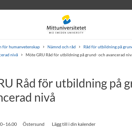
n för humanvetenskap
Nämnd och råd
Råd för utbildning på gru
cerad nivå
Möte GRU Råd för utbildning på grund- och avancerad niv
U Råd för utbildning på g
rev
Personal
Lediga jobb
ncerad nivå
.00–16.00
Östersund