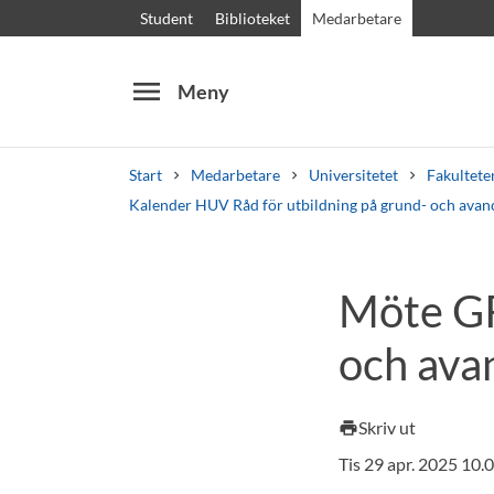
Student
Biblioteket
Medarbetare
menu
Meny
Start
Medarbetare
Universitetet
Fakultete
Kalender HUV Råd för utbildning på grund- och avan
Sök
Andra söktjänster
Möte GR
Kurser och program
Kursplaner
Välkomstb
och ava
Skriv ut
print
Tis 29 apr. 2025 10