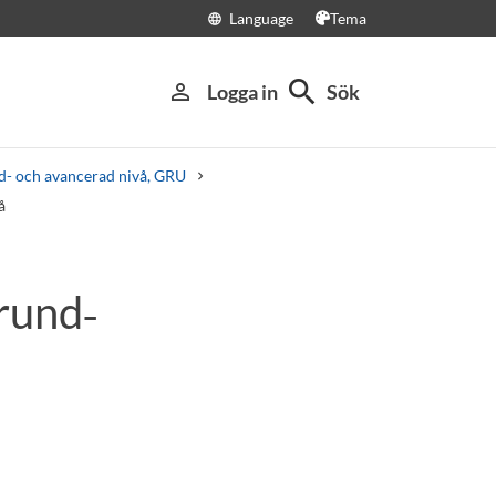
Language
Tema
language
search
person_outline
Logga in
Sök
nd- och avancerad nivå, GRU
å
rund‑