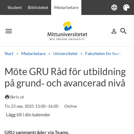
language
Student
Biblioteket
Medarbetare
Language
Tema
menu
search
person_outline
Meny
Logga in
Sök
Start
Medarbetare
Universitetet
Fakulteten för humanvete
Sök
Möte GRU Råd för utbildning
Andra söktjänster
på grund‑ och avancerad nivå
Kurser och program
Kursplaner
Välkomstbrev
Personal
Lediga jobb
print
Skriv ut
Tis 23 sep. 2025 13.00–16.00
Online
GRU sammanträder via Teams.