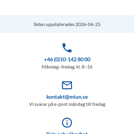
Sidan uppdaterades 2026-06-25
phone
+46 (0)10-142 80 00
Måndag–fredag, kl. 8–16
mail_outline
kontakt@miun.se
Vi svarar på e-post måndag till fredag
info_outline