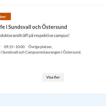
mber
e i Sundsvall och Östersund
 doktorandträff på respektive campus!
r
09.15
–
10.00
Övriga platser
,
i Sundsvall och Campusrestaurangen i Östersund.
Visa fler