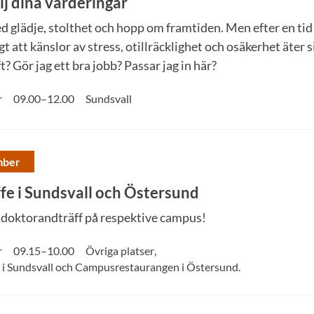
lj dina värderingar
d glädje, stolthet och hopp om framtiden. Men efter en ti
gt att känslor av stress, otillräcklighet och osäkerhet äter si
? Gör jag ett bra jobb? Passar jag in här?
r
09.00
–
12.00
Sundsvall
mber
e i Sundsvall och Östersund
 doktorandträff på respektive campus!
r
09.15
–
10.00
Övriga platser
,
i Sundsvall och Campusrestaurangen i Östersund.