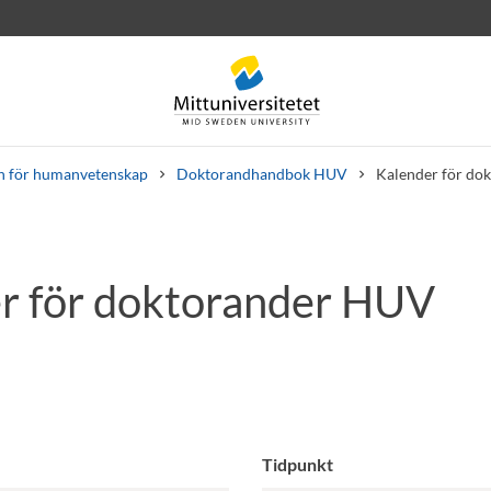
n för humanvetenskap
Doktorandhandbok HUV
Kalender för do
r för doktorander HUV
rev
Personal
Lediga jobb
Tidpunkt