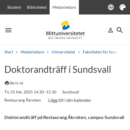
language
Student
Biblioteket
Medarbetare
Language
Tema
menu
search
person_outline
Meny
Logga in
Sök
Start
Medarbetare
Universitetet
Fakulteten för humanvete
Sök
Doktorandträff i Sundsvall
Andra söktjänster
Kurser och program
Kursplaner
Välkomstbrev
Personal
print
Skriv ut
Lediga jobb
Tis 25 feb. 2025 14.30–15.30
Sundsvall
Restaurang Åkroken
Doktorandträff på Restaurang Åkroken, campus Sundsvall