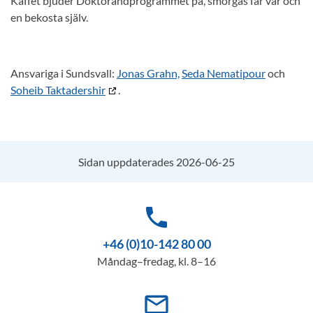
Kaffet bjuder Doktorandprogrammet på, smörgås får var och
en bekosta själv.
Ansvariga i Sundsvall:
Jonas Grahn,
Seda Nematipour
och
Soheib Taktadershir
.
Sidan uppdaterades 2026-06-25
phone
+46 (0)10-142 80 00
Måndag–fredag, kl. 8–16
mail_outline