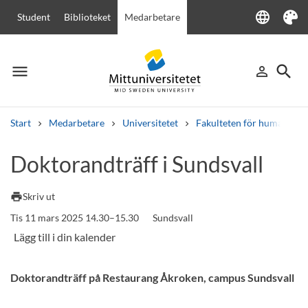
language
Student
Biblioteket
Medarbetare
Language
Tema
menu
search
person_outline
Meny
Logga in
Sök
Start
Medarbetare
Universitetet
Fakulteten för humanvete
Sök
Doktorandträff i Sundsvall
Andra söktjänster
Kurser och program
Kursplaner
Välkomstbrev
Personal
print
Skriv ut
Lediga jobb
Tis 11 mars 2025 14.30–15.30
Sundsvall
Doktorandträff på Restaurang Åkroken, campus Sundsvall