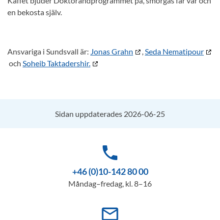
Kaffet bjuder Doktorandprogrammet på, smörgås får var och
en bekosta själv.
Ansvariga i Sundsvall är:
Jonas Grahn
,
Seda Nematipour
och
Soheib Taktadershir.
Sidan uppdaterades 2026-06-25
phone
+46 (0)10-142 80 00
Måndag–fredag, kl. 8–16
mail_outline