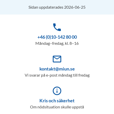
Sidan uppdaterades 2026-06-25
phone
+46 (0)10-142 80 00
Måndag–fredag, kl. 8–16
mail_outline
kontakt@miun.se
Vi svarar på e-post måndag till fredag
info_outline
Kris och säkerhet
Om nödsituation skulle uppstå