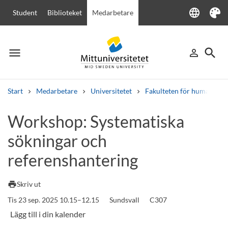
language
Student
Biblioteket
Medarbetare
Language
Tema
menu
search
person_outline
Meny
Logga in
Sök
Start
Medarbetare
Universitetet
Fakulteten för humanvete
Sök
Workshop: Systematiska
Andra söktjänster
sökningar och
Kurser och program
Kursplaner
Välkomstbrev
Personal
Lediga jobb
referenshantering
print
Skriv ut
Tis 23 sep. 2025 10.15–12.15
Sundsvall
C307