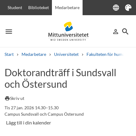
language
Student
Biblioteket
Medarbetare
Language
Tema
menu
search
person_outline
Meny
Logga in
Sök
Start
Medarbetare
Universitetet
Fakulteten för humanvete
Sök
Doktorandträff i Sundsvall
Andra söktjänster
och Östersund
Kurser och program
Kursplaner
Välkomstbrev
Personal
Lediga jobb
print
Skriv ut
Tis 27 jan. 2026 14.30–15.30
Campus Sundsvall och Campus Östersund