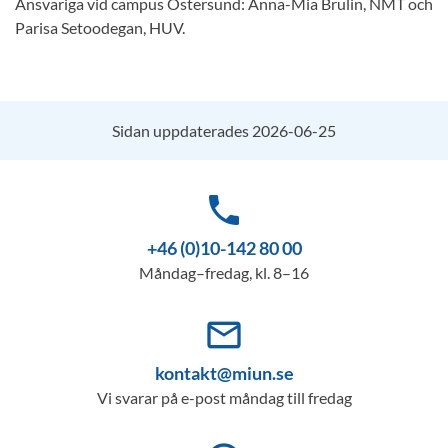
Ansvariga vid campus Östersund: Anna-Mia Brulin, NMT och
Parisa Setoodegan, HUV.
Sidan uppdaterades 2026-06-25
phone
+46 (0)10-142 80 00
Måndag–fredag, kl. 8–16
mail_outline
kontakt@miun.se
Vi svarar på e-post måndag till fredag